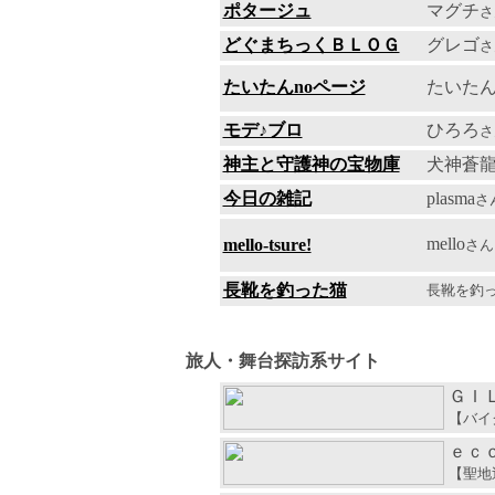
ポタージュ
マグチ
さ
どぐまちっくＢＬＯＧ
グレゴ
さ
たいたんnoページ
たいた
モデ♪ブロ
ひろろ
さ
神主と守護神の宝物庫
犬神蒼
今日の雑記
plasma
さ
mello
mello-tsure!
さん
長靴を釣った猫
長靴を釣
旅人・舞台探訪系サイト
ＧＩ
【バイ
ｅｃ
【聖地