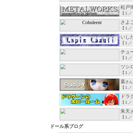
松戸
【１／
さよ
【１／
いし
【１／
チュ
【１／
ツシ
【１／
葉
さん
【１／
ドラ
【１／
朱天
【１／
ドール系ブログ