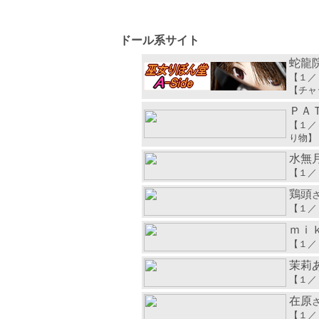
ドール系サイト
蛇龍
【１／
【チャ
ＰＡ
【１／
り物】
水無
【１／
鶏頭
【１／
ｍｉ
【１／
茉莉
【１／
在原
【１／