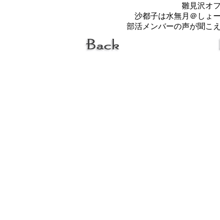
雛見沢オ
沙都子は水無月＠しょ
部活メンバーの声が聞こ