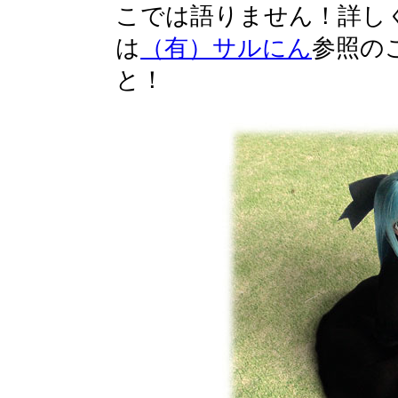
こでは語りません！詳し
は
（有）サルにん
参照の
と！