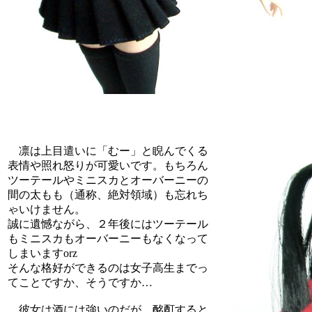
凛は上目遣いに「むー」と睨んでくる
表情や照れ怒りが可愛いです。もちろん
ツーテールやミニスカとオーバーニーの
間の太もも（通称、絶対領域）も忘れち
ゃいけません。
誠に遺憾ながら、２年後にはツーテール
もミニスカもオーバーニーもなくなって
しまいますorz
そんな格好ができるのは女子高生までっ
てことですか、そうですか…
彼女は酒には強いのだが、酩酊すると