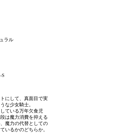
ュラル
-S
ントにして、真面目で実
ような少女騎士。
している万年欠食児
普段は魔力消費を抑える
か、魔力の代替としての
しているかのどちらか。