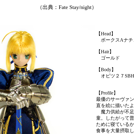
（出典：Fate Stay/night）
【Head】
ボークスAナチ
【Hair】
ゴールド
【Body】
オビツ２７SBH
【Profile】
最優のサーヴァ
直を絵に描いた
魔力供給が不足
童。したがって
ために寝ている
食事を大量摂取