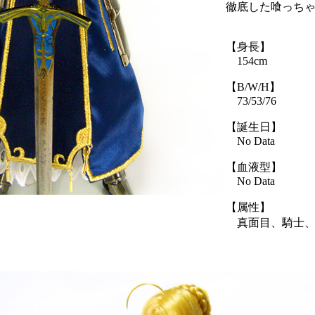
徹底した喰っち
【身長】
154cm
【B/W/H】
73/53/76
【誕生日】
No Data
【血液型】
No Data
【属性】
真面目、騎士、