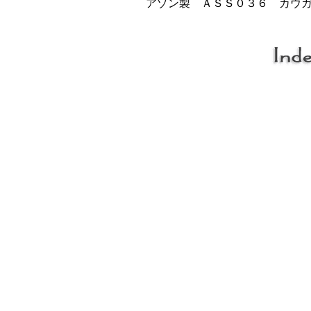
アゾン製 ＡＳＳ０３６ カウ