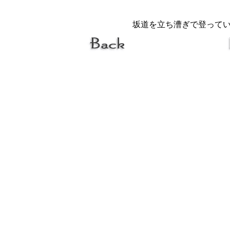
坂道を立ち漕ぎで登って