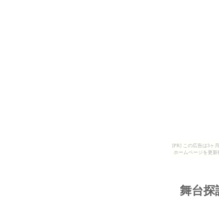
[PR] この広告は
ホームページを更新
舞台探